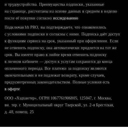
тратите много времени на поиск и вручную поднимаете
и трудоустройства. Преимущества подписки, указанные
резюме
на странице, рассчитаны на основе данных в среднем в неделю
после её покупки согласно
хотите сравнить себя с конкурентами и оценить шансы
исследованию
Подключая hh PRO, вы подтверждаете, что ознакомились
с условиями подписки и согласны с ними. Подписка даёт доступ
к функциям сервиса на срок, указанный при оформлении. Если
не отменить подписку, она автоматически продлится на тот же
срок. Вы имеете право в любое время отменить подписку
в личном кабинете — доступ к услугам сохранится до конца
оплаченного периода. Все платежи за подписку являются
окончательными и не подлежат возврату, кроме случаев,
предусмотренных законодательством. Полные условия есть
в оферте
ООО «Хэдхантер», ОГРН 1067761906805, 125047, г. Москва,
вн. тер. г. Муниципальный округ Тверской, ул. 2-я Брестская,
д. 48, помещ. 25