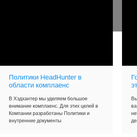
Политики HeadHunter в
Г
области комплаенс
э
В Хэдхантер мы уделяем большое
Вы
внимание комплаенс. Для этих целей в
ва
Компании разработаны Политики и
не
внутренние документы
де