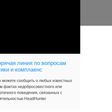
орячая линия по вопросам
тики и комплаенс
 можете сообщить о любых известных
м фактах недобросовестного или
этичного поведения, связанных с
ятельностью HeadHunter