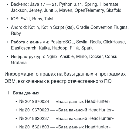
Backend:
Java 17 — 21, Python 3.11, Spring, Hibernate,
Jackson, Jersey, Junit 5, Maven, OpenTelemetry, Skaffold
IOS:
Swift, Ruby, Tuist
Android:
Kotlin, Kotlin Script (kts), Gradle Convention Plugins,
Ruby
Работа с данными:
PostgreSQL, Scylla, Redis, ClickHouse,
Elasticsearch, Kafka, Hadoop, Flink, Spark
Инфраструктура:
Nginx, Ansible, MinIo, Docker, Consul,
Grafana
Информация о правах на базы данных и программах
ЭВМ, включенных в реестр отечественного ПО
Базы данных
№ 2019670024 — «База данных HeadHunter»
№ 2019670023 — «База вакансий HeadHunter»
№ 2018620237 — «База вакансий HeadHunter»
№ 2015621803 — «База данных HeadHunter»