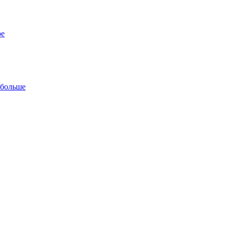
ре
 больше