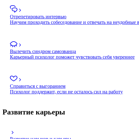
Отрепетировать интервью
Научим проходить собеседование и отвечать на неудобные
Вылечить синдром самозванца
Карьерный психолог поможет чувствовать себя увереннее
Справиться с выгоранием
Психолог поддержит, если не осталось сил на работу
Развитие карьеры
Развитие навыков и карьеры