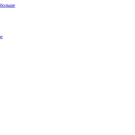
 больше
ре