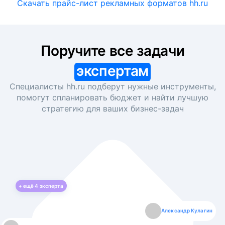
Скачать прайс-лист рекламных форматов hh.ru
Поручите все задачи
экспертам
Специалисты hh.ru подберут нужные инструменты,
помогут спланировать бюджет и найти лучшую
стратегию для ваших
бизнес-задач
+ ещё
4
эксперта
Екатерина Лазаренко
Александр Кулагин
Даниил Макаров
Борис Кашко
Юлия Изоитко