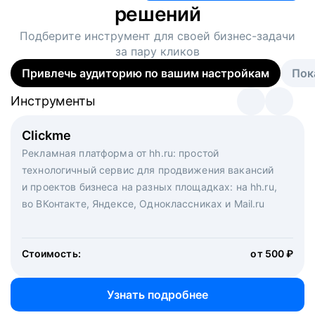
решений
Подберите инструмент для своей
бизнес-задачи
за пару кликов
Привлечь аудиторию по вашим настройкам
Пок
Инструменты
Инструменты
Инструменты
Виртуальный рекрутер
Clickme
Вакансия дня
Массовый подбор под ключ. Решите, сколько
Рекламная платформа от hh.ru: простой
Рекламный формат для вакансий на главной странице
кандидатов и когда вам нужно, и за дело возьмутся
технологичный сервис для продвижения вакансий
hh.ru. Увеличивает количество откликов
маркетологи, рекрутеры и проектные менеджеры
и проектов бизнеса на разных площадках: на hh.ru,
hh.ru с целым набором digital-инструментов
во ВКонтакте, Яндексе, Одноклассниках и Mail.ru
Стоимость:
от 200 000 ₽
Узнать подробнее
Стоимость:
от 500 ₽
Узнать подробнее
Узнать подробнее