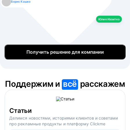
Борис Кашко
Юлия Изоитко
Александр Кулагин
Даниил Макаров
Екатерина Лазаренко
Юлия Изоитко
Получить решение для компании
Поддержим и
всё
расскажем
Статьи
Делимся новостями, историями клиентов и советами
про рекламные продукты и платформу Clickme