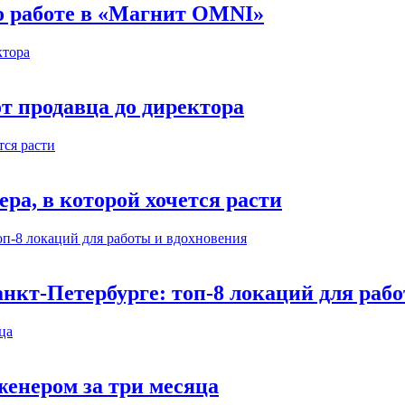
 о работе в «Магнит OMNI»
т продавца до директора
а, в которой хочется расти
нкт-Петербурге: топ-8 локаций для раб
енером за три месяца