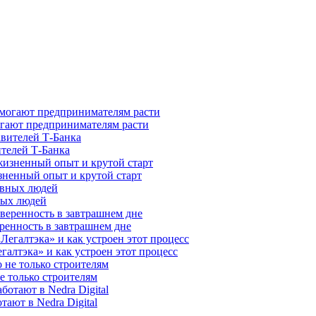
гают предпринимателям расти
ителей Т-Банка
зненный опыт и крутой старт
ных людей
ренность в завтрашнем дне
галтэка» и как устроен этот процесс
е только строителям
ают в Nedra Digital