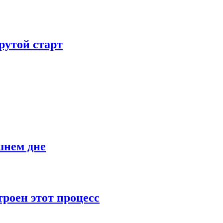
рутой старт
шнем дне
роен этот процесс