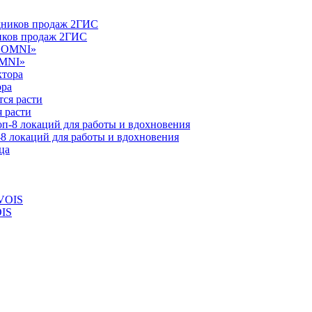
ников продаж 2ГИС
OMNI»
ора
 расти
-8 локаций для работы и вдохновения
OIS