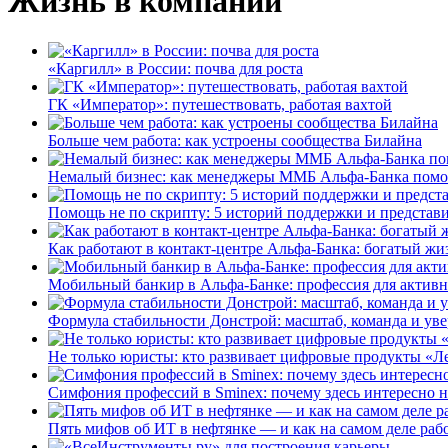
Жизнь в компании
«Каргилл» в России: почва для роста
ГК «Император»: путешествовать, работая вахтой
Больше чем работа: как устроены сообщества Билайна
Немалый бизнес: как менеджеры ММБ Альфа-Банка помо
Помощь не по скрипту: 5 историй поддержки и представ
Как работают в контакт-центре Альфа-Банка: богатый жи
Мобильный банкир в Альфа-Банке: профессия для актив
Формула стабильности Донстрой: масштаб, команда и уве
Не только юристы: кто развивает цифровые продукты «Ле
Симфония профессий в Sminex: почему здесь интересно н
Пять мифов об ИТ в нефтянке — и как на самом деле работ