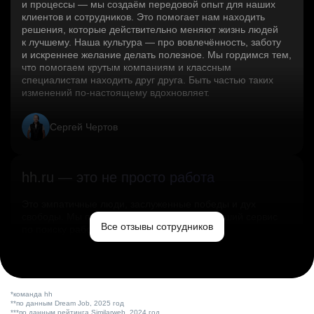
и процессы — мы создаём передовой опыт для наших
клиентов и сотрудников. Это помогает нам находить
решения, которые действительно меняют жизнь людей
к лучшему. Наша культура — про вовлечённость, заботу
и искреннее желание делать полезное. Мы гордимся тем,
что помогаем крутым компаниям и классным
специалистам находить друг друга. Быть частью таких
изменений по‑настоящему вдохновляет.
Сергей Чертов
hh.ru — это не просто работа
Это эмпатичные люди, заслуженные победы и дух
свободы. Мы помогаем миру и создаём лучший сервис
Все отзывы сотрудников
по поиску работы в стране.
Ольга Емельянова
*команда hh
**по данным Dream Job, 2025 год
***по данным рейтинга Similarweb, 2024 год