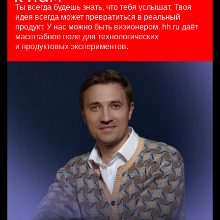
HeadHunter::Коммерческий департамент
HeadHunter::Департамент маркетинга
7200000 - 16800000 so'm
Ты всегда будешь знать, что тебя услышат.
Твоя
Team Lead TrustML
сегодня
24 июл. 2026
Ташкент
идея всегда может превратиться в реальный
HeadHunter::Analytics/Data Science
150000 ₽
з/п не указана
продукт.
У нас можно быть визионером. hh.ru даёт
29 июл. 2026
Санкт-Петербург
Ташкент
масштабное поле для технологических
Менеджер по продажам B2B (сегмент SMB)
з/п не указана
и продуктовых экспериментов.
HeadHunter::Телефонные продажи
Москва
Key Account Manager (EdTech)
5 авг. 2026
HeadHunter::Коммерческий департамент
97000 - 161000 ₽
сегодня
Ярославль
150000 ₽
Ярославль