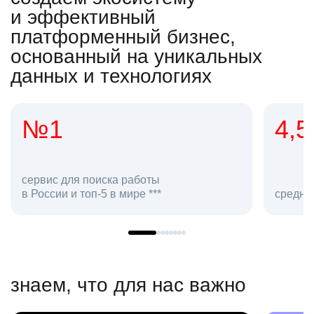
и эффективный
платформенный бизнес,
основанный на уникальных
данных и технологиях
4,5
2
сот
средняя оценка hh.ru как работодателя **
в hh
знаем, что для нас важно