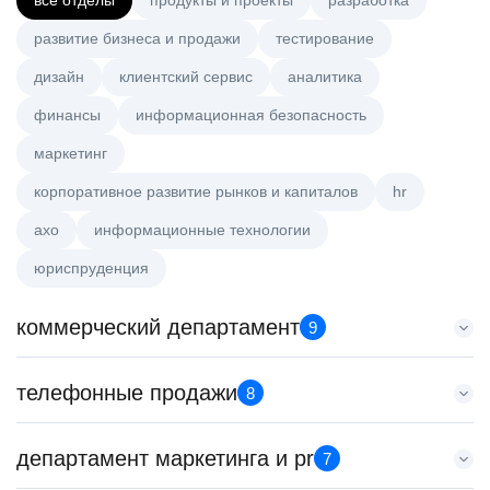
все отделы
продукты и проекты
разработка
развитие бизнеса и продажи
тестирование
дизайн
клиентский сервис
аналитика
финансы
информационная безопасность
маркетинг
корпоративное развитие рынков и капиталов
hr
axo
информационные технологии
юриспруденция
коммерческий департамент
9
Аналитик данных (направление Enterprise продаж)
телефонные продажи
8
HeadHunter::Коммерческий департамент
сегодня
Менеджер по продажам в сегменте среднего и крупного
департамент маркетинга и pr
з/п не указана
7
бизнеса
Москва