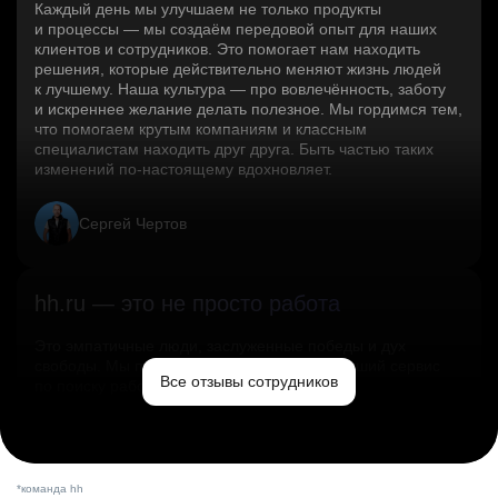
Каждый день мы улучшаем не только продукты
и процессы — мы создаём передовой опыт для наших
клиентов и сотрудников. Это помогает нам находить
решения, которые действительно меняют жизнь людей
к лучшему. Наша культура — про вовлечённость, заботу
и искреннее желание делать полезное. Мы гордимся тем,
что помогаем крутым компаниям и классным
специалистам находить друг друга. Быть частью таких
изменений по‑настоящему вдохновляет.
Сергей Чертов
hh.ru — это не просто работа
Это эмпатичные люди, заслуженные победы и дух
свободы. Мы помогаем миру и создаём лучший сервис
Все отзывы сотрудников
по поиску работы в стране.
Ольга Емельянова
*команда hh