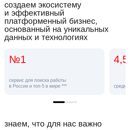
создаем экосистему
и эффективный
платформенный бизнес,
основанный на уникальных
данных и технологиях
4,5
2
сотр
средняя оценка hh.ru как работодателя **
в hh.
знаем, что для нас важно