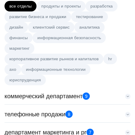
все отделы
продукты и проекты
разработка
развитие бизнеса и продажи
тестирование
дизайн
клиентский сервис
аналитика
финансы
информационная безопасность
маркетинг
корпоративное развитие рынков и капиталов
hr
axo
информационные технологии
юриспруденция
коммерческий департамент
9
Key Account Manager (EdTech)
телефонные продажи
8
HeadHunter::Коммерческий департамент
вчера
Старший специалист телемаркетинга
департамент маркетинга и pr
150000 ₽
7