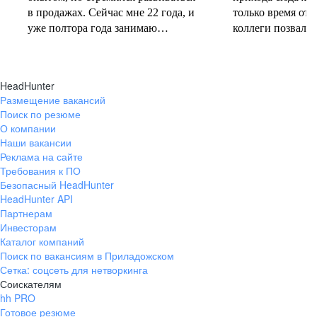
в продажах. Сейчас мне 22 года, и
только время от 
уже полтора года занимаю
коллеги позвали 
должность руководителя.
совместную проб
Постоянно учусь у более опытных
понеслась! В 202
коллег и получаю высшее
свои первые 10 
HeadHunter
образование. Молодежь сегодня
полумарафоне, с
Размещение вакансий
задаёт тренды и меняет рынок
участвую в массо
Поиск по резюме
труда, и горжусь тем, что являюсь
тёплое время год
О компании
частью этого процесса.
участвую в гоно
Наши вакансии
коньковым ходо
Реклама на сайте
секцию беговых 
Требования к ПО
Безопасный HeadHunter
коллегами. Спор
HeadHunter API
не только поддер
Партнерам
форме, но и сни
Инвесторам
после рабочих бу
Каталог компаний
Поиск по вакансиям в Приладожском
Сетка: соцсеть для нетворкинга
Соискателям
hh PRO
Готовое резюме