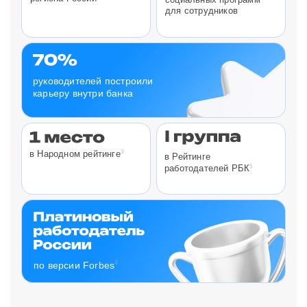
для сотрудников
руководителей построили
карьеру внутри банка
3
в Народном рейтинге
в Рейтинге
5
работодателей РБК
4
по версии Forbes