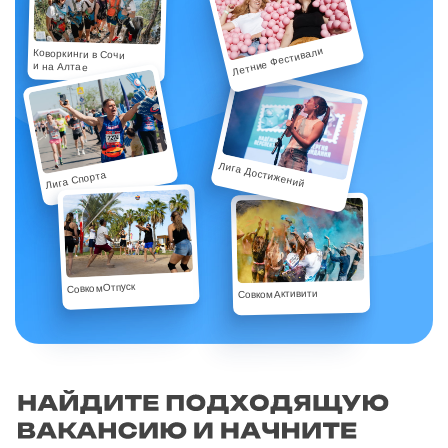
Летние Фестивали
Коворкинги в Сочи
и на Алтае
Лига Достижений
Лига Спорта
СовкомОтпуск
СовкомАктивити