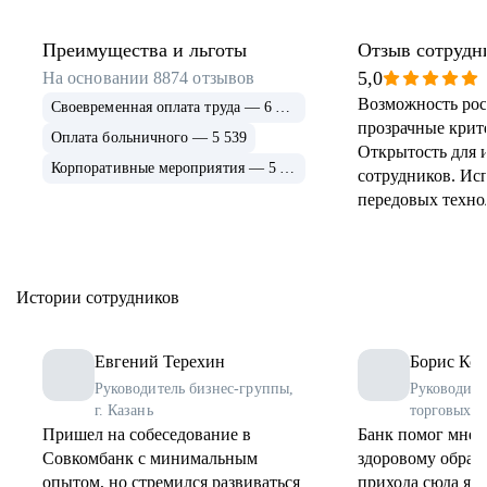
Преимущества и льготы
Отзыв сотрудн
5,0
На основании
8874
отзывов
Возможность рос
Своевременная оплата труда — 6 915
прозрачные крит
Оплата больничного — 5 539
Открытость для 
Корпоративные мероприятия — 5 339
сотрудников. Ис
передовых техно
применение и ра
инструментов. 
соцпрограммы дл
Истории сотрудников
Евгений Терехин
Борис Коз
Руководитель бизнес-группы,
Руководите
г. Казань
торговых о
Пришел на собеседование в
Банк помог мне 
Совкомбанк с минимальным
здоровому образу
опытом, но стремился развиваться
прихода сюда я 