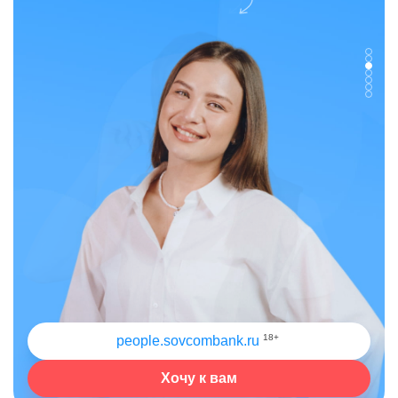
18+
people.sovcombank.ru
Хочу к вам