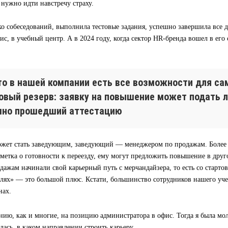
а нужно идти навстречу страху.
о собеседований, выполнила тестовые задания, успешно завершила все д
ис, в учебный центр. А в 2024 году, когда сектор HR-бренда вошел в его
что в нашей компании есть все возможности для са
ровый резерв: заявку на повышение может подать 
шно прошедший аттестацию
жет стать заведующим, заведующий — менеджером по продажам. Более т
тметка о готовности к переезду, ему могут предложить повышение в дру
ажам начинали свой карьерный путь с мерчандайзера, то есть со старто
олях» — это большой плюс. Кстати, большинство сотрудников нашего уч
нах.
нию, как и многие, на позицию администратора в офис. Тогда я была м
лась, в каком направлении строить карьеру.