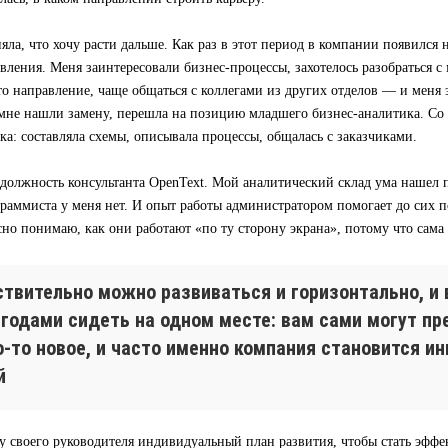
яла, что хочу расти дальше. Как раз в этот период в компании появился
вления. Меня заинтересовали бизнес-процессы, захотелось разобраться с 
то направление, чаще общаться с коллегами из других отделов — и меня
а мне нашли замену, перешла на позицию младшего бизнес-аналитика. Со
ка: составляла схемы, описывала процессы, общалась с заказчиками.
 должность консультанта OpenText. Мой аналитический склад ума нашел 
раммиста у меня нет. И опыт работы администратором помогает до сих по
сно понимаю, как они работают «по ту сторону экрана», потому что сама
ствительно можно развиваться и горизонтально, и 
 годами сидеть на одном месте: вам сами могут п
о-то новое, и часто именно компания становится и
й
у своего руководителя индивидуальный план развития, чтобы стать эфф