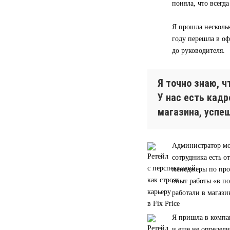
поняла, что всегд
Я прошла нескольк
году перешла в оф
до руководителя.
Я точно знаю, 
У нас есть кад
магазина, успе
Администратор мо
сотрудника есть о
менеджеры по прод
опыт работы «в п
работали в магази
Я пришла в компа
и еще не определи