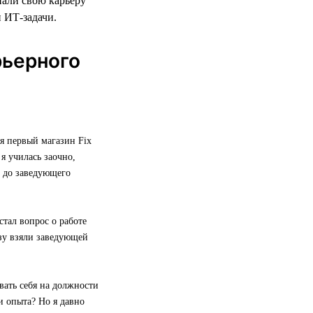
нали свою карьеру
и ИТ-задачи.
рьерного
я первый магазин Fix
я училась заочно,
е до заведующего
стал вопрос о работе
азу взяли заведующей
вать себя на должности
и опыта? Но я давно