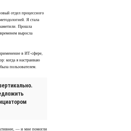
 новый отдел процессного
методологией. Я стала
 заметили. Прошла
 временем выросла
применение в ИТ-сфере,
р: когда я настраиваю
 была пользователем.
вертикально.
редложить
нициатором
ективнее, — и мне помогли