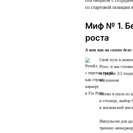
Поговорили с сотрудни
со стартовой позиции в
Миф № 1. Б
роста
А вот как на самом деле:
Свой путь в компа
Price, и мы готов
и график 2/2 подх
магазином.
Позже я ушла из к
в столице, выбор 
в московский мага
Импульсом для да
тренинг-менеджера