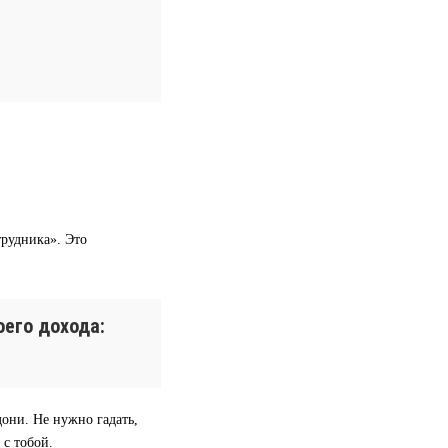
трудника». Это
его дохода:
дони. Не нужно гадать,
 с тобой.