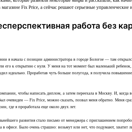
ками, которые развеяли некоторые мифы и рассказали, как начи
 магазине Fix Price, а сейчас решают серьезные управленческие 
есперспективная работа без ка
нии я начала с позиции администратора в городе Бологое — там открылс
или его к открытию с нуля. У меня на тот момент был маленький ребенок, 
одил идеально. Проработав чуть больше полугода, я получила повышени
омпании, чтобы написать диплом, а затем переехала в Москву. И, когда в
был очевиден — Fix Price, можно сказать, позвал меня обратно. Меня ср
зин, где я проработала еще около двух лет.
льнейшего развития стало письмо от менеджера с приглашением попробо
 в офисе. Было очень страшно: возьмут или нет, что подумают, хватит л