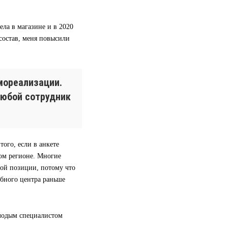
ела в магазине и в 2020
 состав, меня повысили
мореализации.
любой сотрудник
ого, если в анкете
гом регионе. Многие
вой позиции, потому что
ебного центра раньше
олодым специалистом