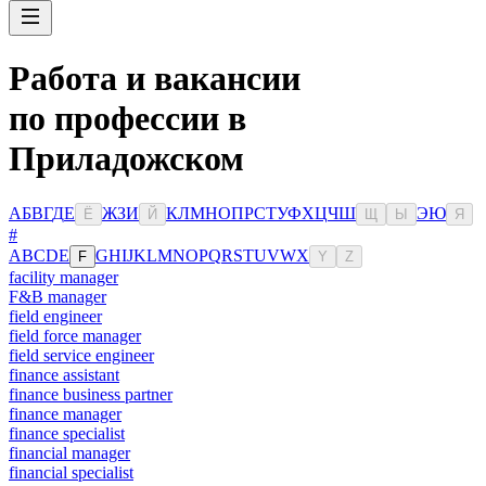
Работа и вакансии
по профессии в
Приладожском
А
Б
В
Г
Д
Е
Ж
З
И
К
Л
М
Н
О
П
Р
С
Т
У
Ф
Х
Ц
Ч
Ш
Э
Ю
Ё
Й
Щ
Ы
Я
#
A
B
C
D
E
G
H
I
J
K
L
M
N
O
P
Q
R
S
T
U
V
W
X
F
Y
Z
facility manager
F&B manager
field engineer
field force manager
field service engineer
finance assistant
finance business partner
finance manager
finance specialist
financial manager
financial specialist