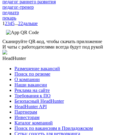
педагог раннего развития
педагог-тренер
педиатр
пекарь
1
2
3
4
5
...
22
дальше
Сканируйте QR-код, чтобы скачать приложение
И чаты с работодателями всегда будут под рукой
HeadHunter
Размещение вакансий
Поиск по резюме
О компании
Наши вакансии
Реклама на сайте
Требования к ПО
Безопасный HeadHunter
HeadHunter API
Партнерам
Инвесторам
Каталог компаний
Поиск по вакансиям в Приладожском
Сетка: соцсеть для нетворкинга