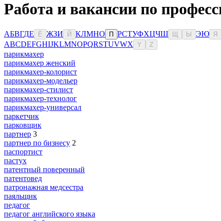
Работа и вакансии по профес
А
Б
В
Г
Д
Е
Ж
З
И
К
Л
М
Н
О
Р
С
Т
У
Ф
Х
Ц
Ч
Ш
Э
Ю
Ё
Й
П
Щ
Ы
Я
A
B
C
D
E
F
G
H
I
J
K
L
M
N
O
P
Q
R
S
T
U
V
W
X
Y
Z
парикмахер
парикмахер женский
парикмахер-колорист
парикмахер-модельер
парикмахер-стилист
парикмахер-технолог
парикмахер-универсал
паркетчик
парковщик
партнер
3
партнер по бизнесу
2
паспортист
пастух
патентный поверенный
патентовед
патронажная медсестра
паяльщик
педагог
педагог английского языка