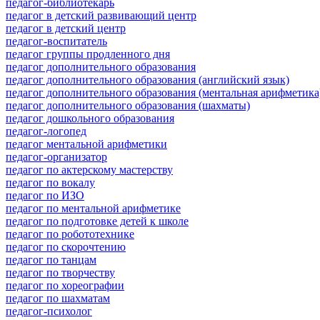
педагог-библиотекарь
педагог в детский развивающий центр
педагог в детский центр
педагог-воспитатель
педагог группы продленного дня
педагог дополнительного образования
педагог дополнительного образования (английский язык)
педагог дополнительного образования (ментальная арифметика
педагог дополнительного образования (шахматы)
педагог дошкольного образования
педагог-логопед
педагог ментальной арифметики
педагог-организатор
педагог по актерскому мастерству
педагог по вокалу
педагог по ИЗО
педагог по ментальной арифметике
педагог по подготовке детей к школе
педагог по робототехнике
педагог по скорочтению
педагог по танцам
педагог по творчеству
педагог по хореографии
педагог по шахматам
педагог-психолог